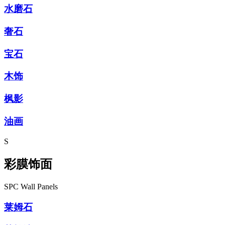
水磨石
奢石
宝石
木饰
枫影
油画
S
彩膜饰面
SPC Wall Panels
莱姆石