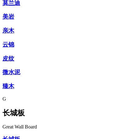
莫兰迪
美岩
亲木
云锦
皮纹
微水泥
臻木
G
长城板
Great Wall Board