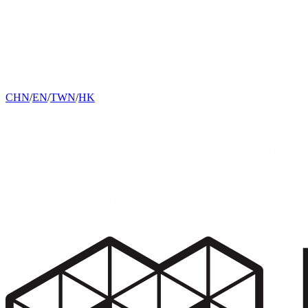
CHN
/
EN
/
TWN
/
HK