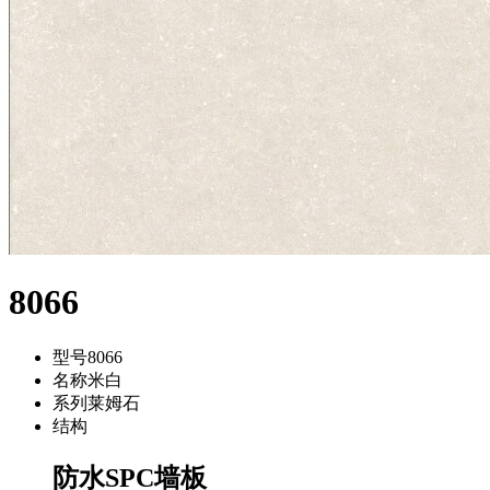
8066
型号
8066
名称
米白
系列
莱姆石
结构
防水SPC墙板