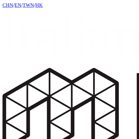
CHN
/
EN
/
TWN
/
HK