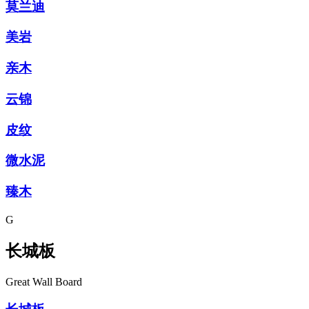
莫兰迪
美岩
亲木
云锦
皮纹
微水泥
臻木
G
长城板
Great Wall Board