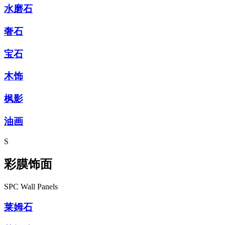
水磨石
奢石
宝石
木饰
枫影
油画
S
彩膜饰面
SPC Wall Panels
莱姆石