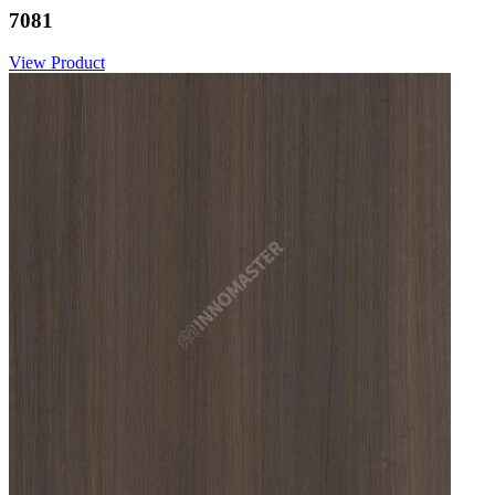
7081
View Product