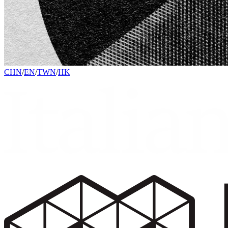
CHN
/
EN
/
TWN
/
HK