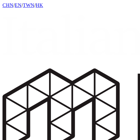
CHN
/
EN
/
TWN
/
HK