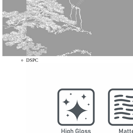
型号
5015
名称
书山
系列
背景系列
结构
防水SPC墙板
DSPC