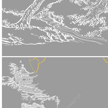
stop
5015