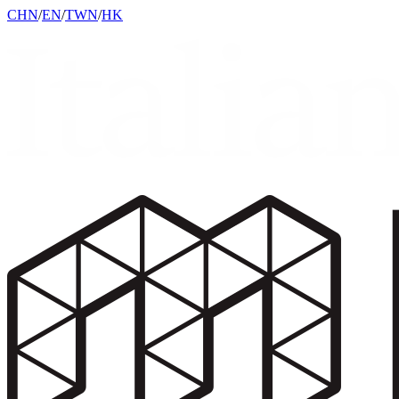
CHN
/
EN
/
TWN
/
HK