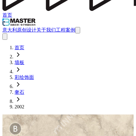
首页
意大利原创设计
关于我们
工程案例
首页
墙板
彩绘饰面
奢石
2002