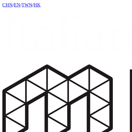
CHN
/
EN
/
TWN
/
HK