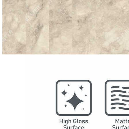
型号
2002
系列
奢石
结构
防水SPC墙板
DSPC