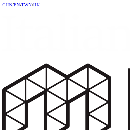
CHN
/
EN
/
TWN
/
HK