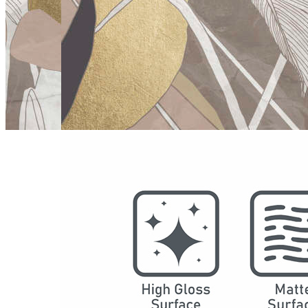
型号
SW06004
系列
艺术花片
结构
防水SPC墙板
DSPC