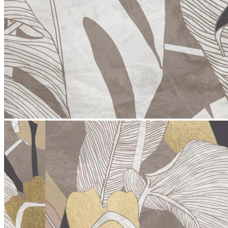
stop
SW06004