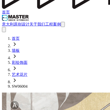
首页
意大利原创设计
关于我们
工程案例
首页
墙板
彩绘饰面
艺术花片
SW06004