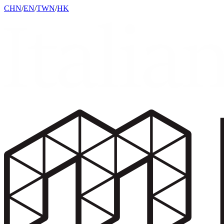
CHN
/
EN
/
TWN
/
HK