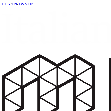
CHN
/
EN
/
TWN
/
HK