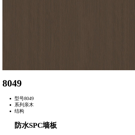
8049
型号
8049
系列
亲木
结构
防水SPC墙板