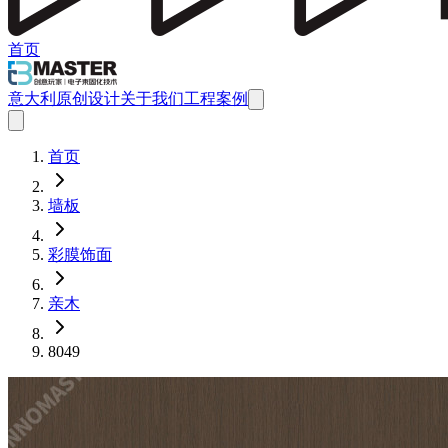
首页
意大利原创设计
关于我们
工程案例
首页
墙板
彩膜饰面
亲木
8049