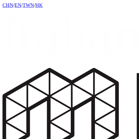
CHN
/
EN
/
TWN
/
HK