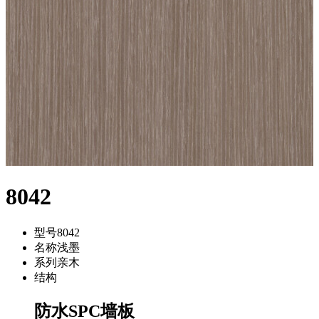
8042
型号
8042
名称
浅墨
系列
亲木
结构
防水SPC墙板