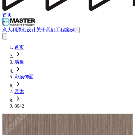
首页
意大利原创设计
关于我们
工程案例
首页
墙板
彩膜饰面
亲木
8042