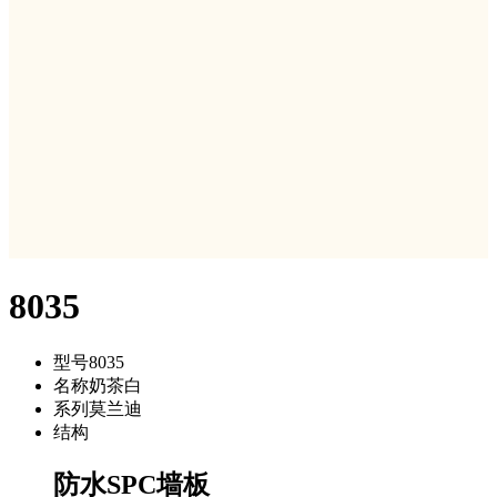
8035
型号
8035
名称
奶茶白
系列
莫兰迪
结构
防水SPC墙板