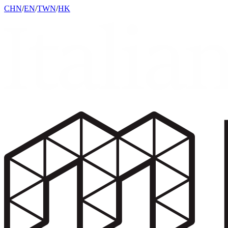
CHN
/
EN
/
TWN
/
HK