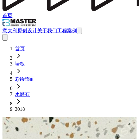
首页
意大利原创设计
关于我们
工程案例
首页
墙板
彩绘饰面
水磨石
3018