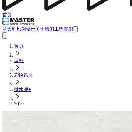
首页
意大利原创设计
关于我们
工程案例
首页
墙板
彩绘饰面
微水泥+
3010