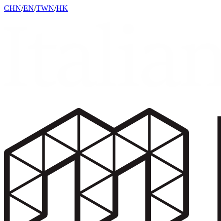
CHN
/
EN
/
TWN
/
HK