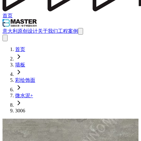
首页
意大利原创设计
关于我们
工程案例
首页
墙板
彩绘饰面
微水泥+
3006