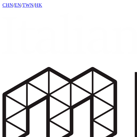
CHN
/
EN
/
TWN
/
HK