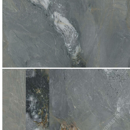
stop
2076