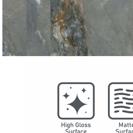
型号
2076
系列
奢石
结构
防水SPC墙板
DSPC