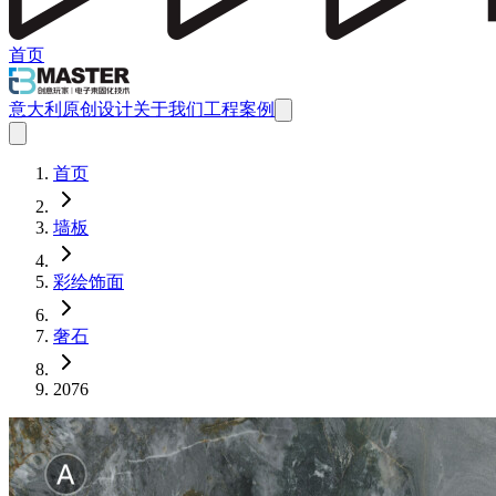
首页
意大利原创设计
关于我们
工程案例
首页
墙板
彩绘饰面
奢石
2076