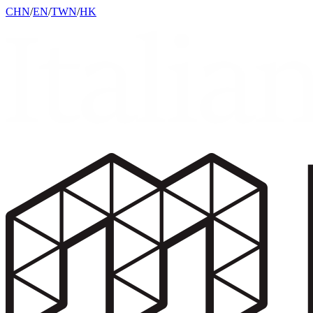
CHN
/
EN
/
TWN
/
HK