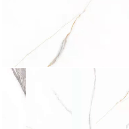
stop
2028