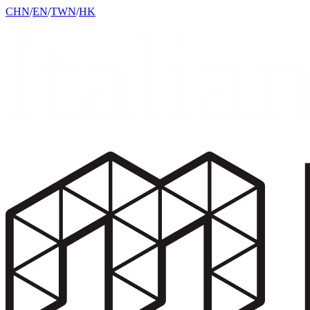
CHN
/
EN
/
TWN
/
HK