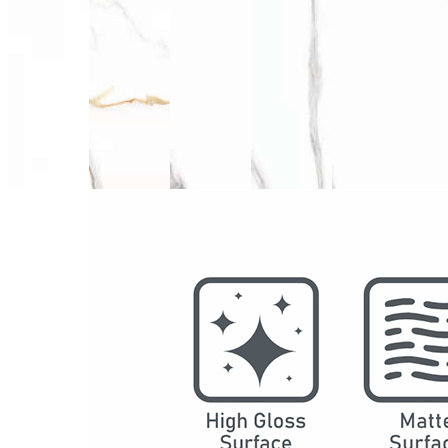
型号
2028
系列
奢石
结构
防水SPC墙板
DSPC