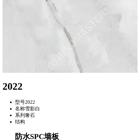
2022
型号
2022
名称
雪影白
系列
奢石
结构
防水SPC墙板