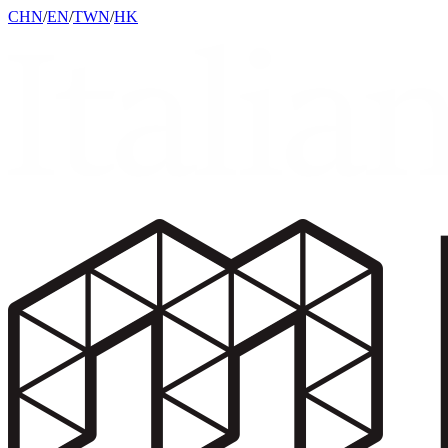
CHN
/
EN
/
TWN
/
HK