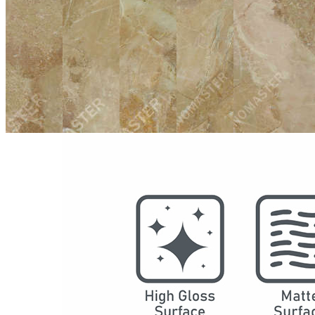
型号
2007
系列
奢石
结构
防水SPC墙板
DSPC