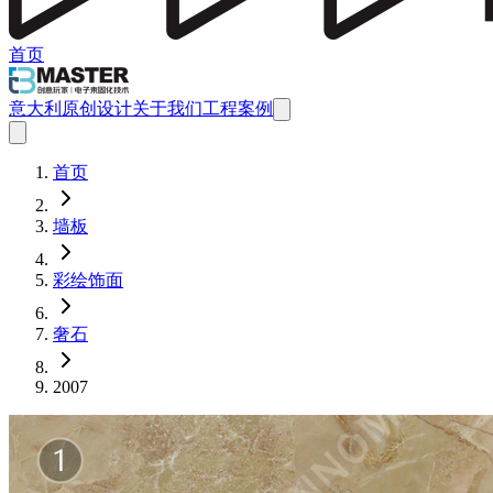
首页
意大利原创设计
关于我们
工程案例
首页
墙板
彩绘饰面
奢石
2007