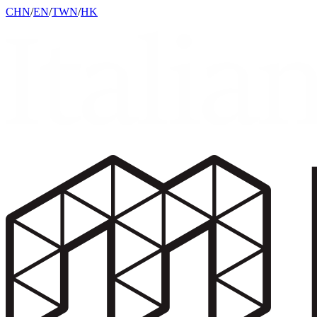
CHN
/
EN
/
TWN
/
HK