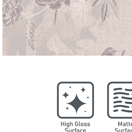
型号
1052
系列
油画
结构
防水SPC墙板
DSPC