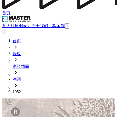
首页
意大利原创设计
关于我们
工程案例
首页
墙板
彩绘饰面
油画
1052