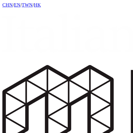
CHN
/
EN
/
TWN
/
HK