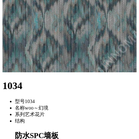
1034
型号
1034
名称
woo～幻境
系列
艺术花片
结构
防水SPC墙板