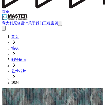
首页
意大利原创设计
关于我们
工程案例
首页
墙板
彩绘饰面
艺术花片
1034