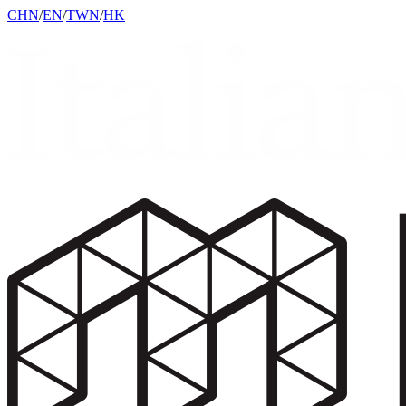
CHN
/
EN
/
TWN
/
HK