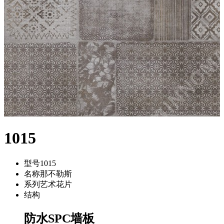
1015
型号
1015
名称
那不勒斯
系列
艺术花片
结构
防水SPC墙板