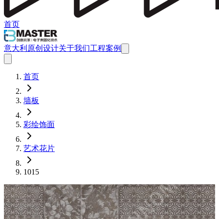
首页
意大利原创设计
关于我们
工程案例
首页
墙板
彩绘饰面
艺术花片
1015