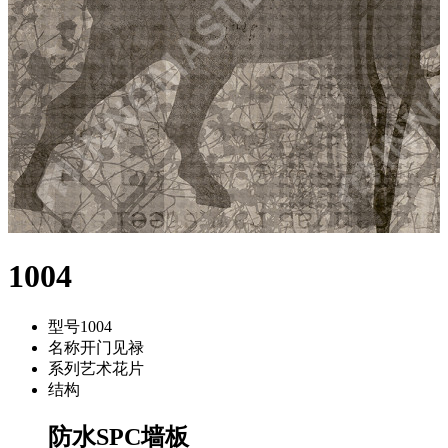
1004
型号
1004
名称
开门见禄
系列
艺术花片
结构
防水SPC墙板