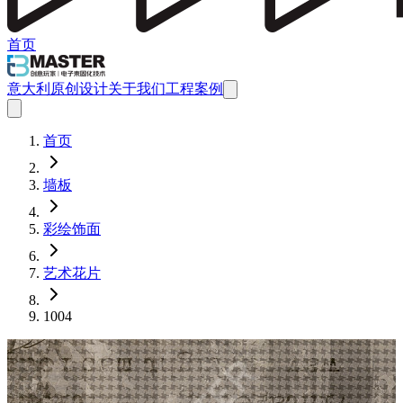
首页
意大利原创设计
关于我们
工程案例
首页
墙板
彩绘饰面
艺术花片
1004