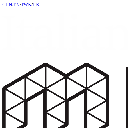
CHN
/
EN
/
TWN
/
HK